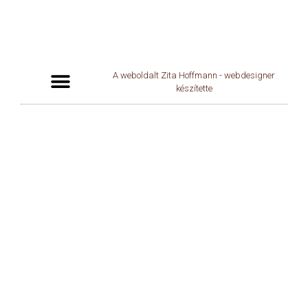
A weboldalt Zita Hoffmann - webdesigner
készítette
Jogi nyilatkozat