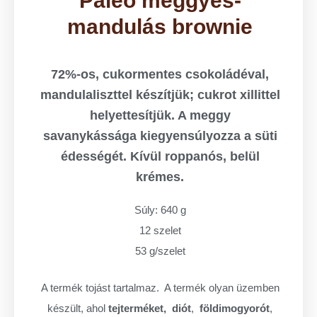
Paleo meggyes-
mandulás brownie
72%-os, cukormentes csokoládéval,
mandulaliszttel készítjük; cukrot xillittel
helyettesítjük. A meggy
savanykássága kiegyensúlyozza a süti
édességét. Kívül roppanós, belül
krémes.
Súly: 640 g
12 szelet
53 g/szelet
A termék tojást tartalmaz.
A termék olyan üzemben
készült, ahol
tejterméket,
diót
,
földimogyorót
,