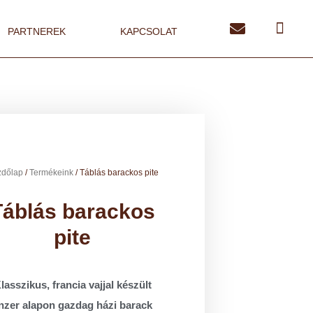
PARTNEREK
KAPCSOLAT
dőlap
/
Termékeink
/ Táblás barackos pite
Táblás barackos
pite
lasszikus, francia vajjal készült
inzer alapon gazdag házi barack