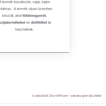
A termék búzalisztet, vajat, tojást
rtalmaz.
A termék olyan üzemben
készült, ahol
földimogyorót
,
szójatermékeket
és
dióféléket is
használnak.
A weboldalt Zita Hoffmann - webdesigner készítette