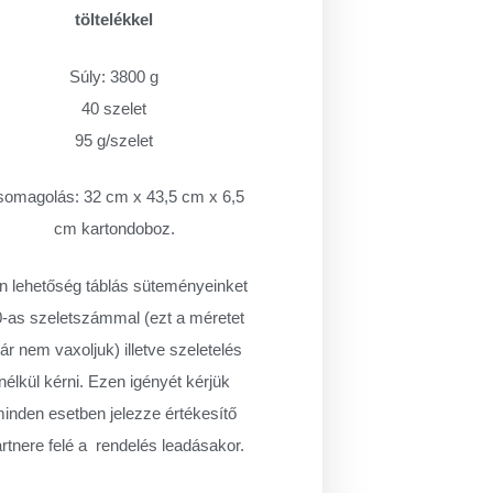
töltelékkel
Súly: 3800 g
40 szelet
95 g/szelet
omagolás: 32 cm x 43,5 cm x 6,5
cm kartondoboz.
n lehetőség táblás süteményeinket
-as szeletszámmal (ezt a méretet
r nem vaxoljuk) illetve szeletelés
nélkül kérni. Ezen igényét kérjük
inden esetben jelezze értékesítő
rtnere felé a rendelés leadásakor.