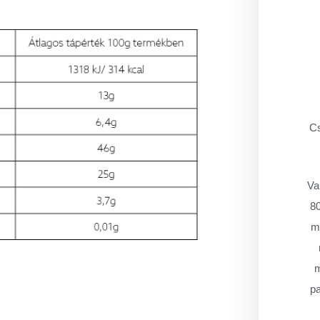
Cs
Va
80
má
m
pa