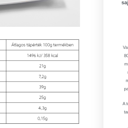
sa
Va
80
má
m
pa
A t
ta