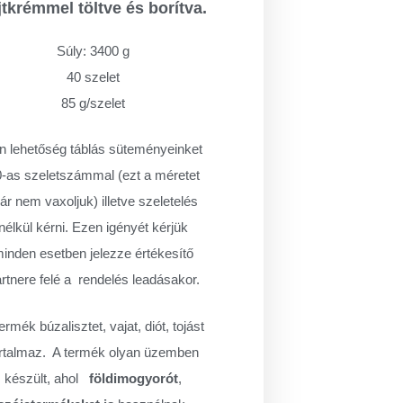
jtkrémmel töltve és borítva.
Súly: 3400 g
40 szelet
85 g/szelet
n lehetőség táblás süteményeinket
-as szeletszámmal (ezt a méretet
r nem vaxoljuk) illetve szeletelés
nélkül kérni. Ezen igényét kérjük
inden esetben jelezze értékesítő
rtnere felé a rendelés leadásakor.
ermék búzalisztet, vajat, diót, tojást
rtalmaz.
A termék olyan üzemben
készült, ahol
földimogyorót
,