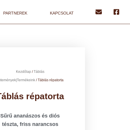
PARTNEREK
KAPCSOLAT
Kezdőlap
/
Táblás
ütemények|Termékeink
/ Táblás répatorta
Táblás répatorta
Sűrű ananászos és diós
tészta, friss narancsos