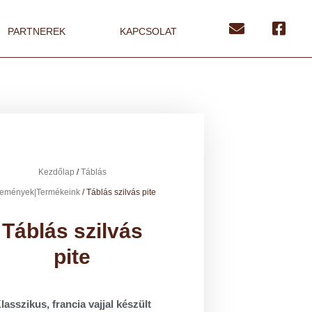
PARTNEREK
KAPCSOLAT
Kezdőlap
/
Táblás
temények|Termékeink
/ Táblás szilvás pite
Táblás szilvás
pite
lasszikus, francia vajjal készült