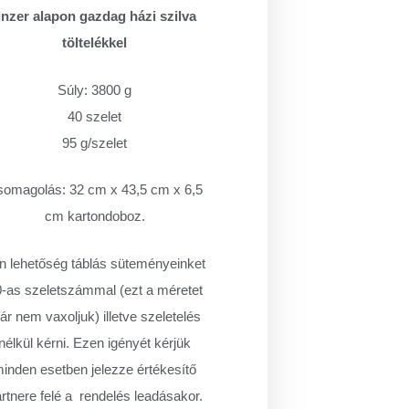
inzer alapon gazdag házi szilva
töltelékkel
Súly: 3800 g
40 szelet
95 g/szelet
omagolás: 32 cm x 43,5 cm x 6,5
cm kartondoboz.
n lehetőség táblás süteményeinket
-as szeletszámmal (ezt a méretet
r nem vaxoljuk) illetve szeletelés
nélkül kérni. Ezen igényét kérjük
inden esetben jelezze értékesítő
rtnere felé a rendelés leadásakor.