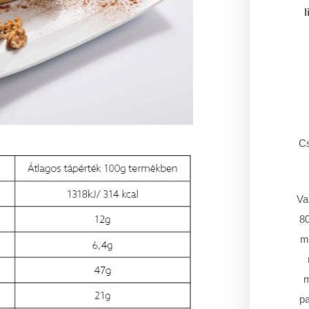
l
Cs
Va
80
má
m
pa