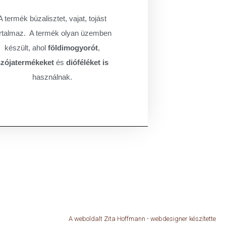
A termék búzalisztet, vajat, tojást
rtalmaz.
A termék olyan üzemben
készült, ahol
földimogyorót
,
szójatermékeket
és
dióféléket is
használnak.
A weboldalt Zita Hoffmann - webdesigner készítette