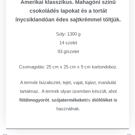
Amerikai klasszikus. Mahagóni színű
csokoládés lapokat és a tortát
ínycsiklandóan édes sajtkrémmel töltjük.
Súly: 1300 g
14 szelet
93 g/szelet
Csomagolás: 25 cm x 25 cm x 9 cm kartondoboz.
A termék búzalisztet, tejet, vajat, tojást, mandulát
tartalmaz.
A termék olyan üzemben készült, ahol
földimogyorót
,
szójatermékeket
és
dióféléket is
használnak.